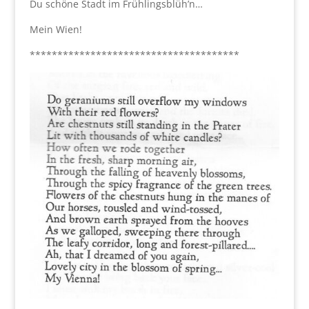
Du schöne Stadt im Frühlingsblüh’n…
Mein Wien!
**************************************