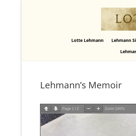
Lotte Lehmann
Lehmann Si
Lehman
Lehmann’s Memoir
Page
1
/
2
Zoom
100%