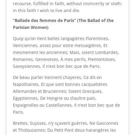
recourse, fulfilled in faith, without insincerity or sloth:
in this faith I wish to live and die.
“Ballade des femmes de Paris” (The Ballad of the
Parisian Women)
Quoy qu’on tient belles langagières Florentines,
Veniciennes, assez pour estre messaigières, Et
mesmement les anciennes; Mais, soient Lombardes,
Romaines, Genevoises, À mes perils, Piemontoises,
Savoysiennes, Il n’est bon bec que de Paris.
De beau parler tiennent chayeres, Ce dit-on
Napolitaines, Et que sont bonnes cacquetières
Allemandes et Bruciennes; Soient Grecques,
Egyptiennes, De Hongrie ou d’aultre païs,
Espaignolles ou Castellannes, Il n’est bon bec que de
Paris.
Brettes, Suysses, n’y sçavent guèrres, Ne Gasconnes
et Tholouzaines; Du Petit Pont deux harangères les