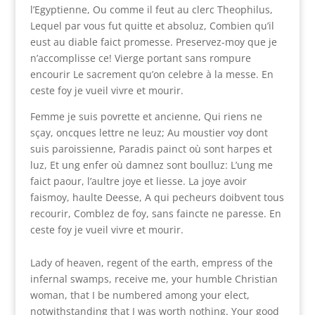
l’Egyptienne, Ou comme il feut au clerc Theophilus,
Lequel par vous fut quitte et absoluz, Combien qu’il
eust au diable faict promesse. Preservez-moy que je
n’accomplisse ce! Vierge portant sans rompure
encourir Le sacrement qu’on celebre à la messe. En
ceste foy je vueil vivre et mourir.
Femme je suis povrette et ancienne, Qui riens ne
sçay, oncques lettre ne leuz; Au moustier voy dont
suis paroissienne, Paradis painct où sont harpes et
luz, Et ung enfer où damnez sont boulluz: L’ung me
faict paour, l’aultre joye et liesse. La joye avoir
faismoy, haulte Deesse, A qui pecheurs doibvent tous
recourir, Comblez de foy, sans faincte ne paresse. En
ceste foy je vueil vivre et mourir.
Lady of heaven, regent of the earth, empress of the
infernal swamps, receive me, your humble Christian
woman, that I be numbered among your elect,
notwithstanding that I was worth nothing. Your good