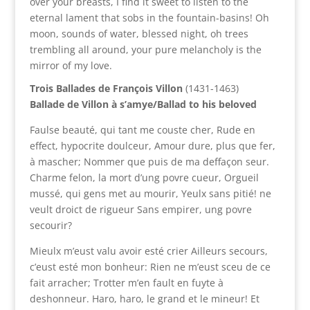
over your breasts, I find it sweet to listen to the
eternal lament that sobs in the fountain-basins! Oh
moon, sounds of water, blessed night, oh trees
trembling all around, your pure melancholy is the
mirror of my love.
Trois Ballades de François Villon
(1431-1463)
Ballade de Villon à s’amye/Ballad to his beloved
Faulse beauté, qui tant me couste cher, Rude en
effect, hypocrite doulceur, Amour dure, plus que fer,
à mascher; Nommer que puis de ma deffaçon seur.
Charme felon, la mort d’ung povre cueur, Orgueil
mussé, qui gens met au mourir, Yeulx sans pitié! ne
veult droict de rigueur Sans empirer, ung povre
secourir?
Mieulx m’eust valu avoir esté crier Ailleurs secours,
c’eust esté mon bonheur: Rien ne m’eust sceu de ce
fait arracher; Trotter m’en fault en fuyte à
deshonneur. Haro, haro, le grand et le mineur! Et