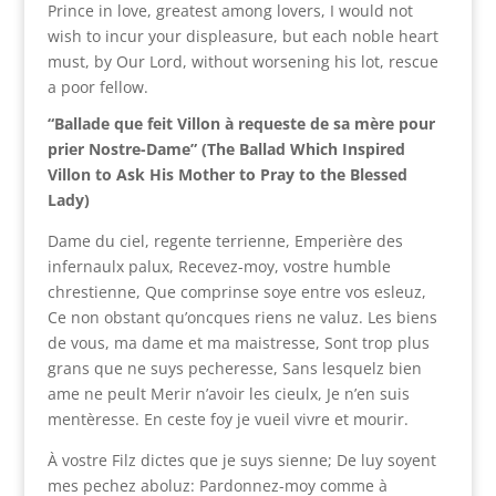
Prince in love, greatest among lovers, I would not
wish to incur your displeasure, but each noble heart
must, by Our Lord, without worsening his lot, rescue
a poor fellow.
“Ballade que feit Villon à requeste de sa mère pour
prier Nostre-Dame” (The Ballad Which Inspired
Villon to Ask His Mother to Pray to the Blessed
Lady)
Dame du ciel, regente terrienne, Emperière des
infernaulx palux, Recevez-moy, vostre humble
chrestienne, Que comprinse soye entre vos esleuz,
Ce non obstant qu’oncques riens ne valuz. Les biens
de vous, ma dame et ma maistresse, Sont trop plus
grans que ne suys pecheresse, Sans lesquelz bien
ame ne peult Merir n’avoir les cieulx, Je n’en suis
mentèresse. En ceste foy je vueil vivre et mourir.
À vostre Filz dictes que je suys sienne; De luy soyent
mes pechez aboluz: Pardonnez-moy comme à