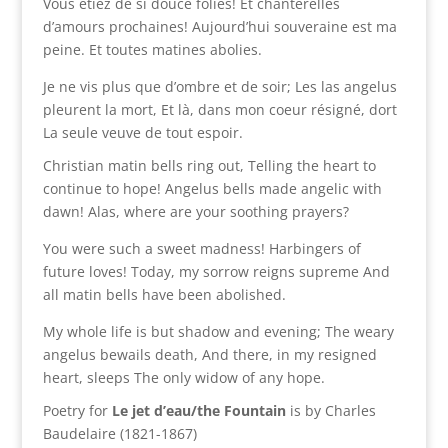
Vous étiez de si douce folies! Et chanterelles
d’amours prochaines! Aujourd’hui souveraine est ma
peine. Et toutes matines abolies.
Je ne vis plus que d’ombre et de soir; Les las angelus
pleurent la mort, Et là, dans mon coeur résigné, dort
La seule veuve de tout espoir.
Christian matin bells ring out, Telling the heart to
continue to hope! Angelus bells made angelic with
dawn! Alas, where are your soothing prayers?
You were such a sweet madness! Harbingers of
future loves! Today, my sorrow reigns supreme And
all matin bells have been abolished.
My whole life is but shadow and evening; The weary
angelus bewails death, And there, in my resigned
heart, sleeps The only widow of any hope.
Poetry for
Le jet d’eau/the Fountain
is by Charles
Baudelaire (1821-1867)