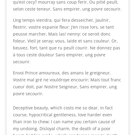
qu’est cecy? mourray sans coup ferir, Ou pitié peult,
selon ceste teneur, Sans empirer, ung povre secourir.
Ung temps viendra, qui fera desseicher, Jaulnir,
flestrir, vostre espanie fleur: J’en risse lors, se tant
peusse marcher, Mais las! nenny: ce seroit donc
foleur, Vieil je seray; vous, laide et sans couleur. Or,
beuvez, fort, tant que ru peult courir. Ne donnez pas
à tous ceste douleur Sans empirer, ung povre
secourir.
Envoi Prince amoureux, des amans le greigneur,
Vostre mal gré ne vouldroye encourir; Mais tout franc
cueur doit, par Nostre Seigneur, Sans empirer, ung
povre secourir.
Deceptive beauty, which costs me so dear, in fact
course, hypocritical gentleness, love harder even
than iron to chew; I can name you certain cause of
my undoing. Disloyal charm, the death of a poor