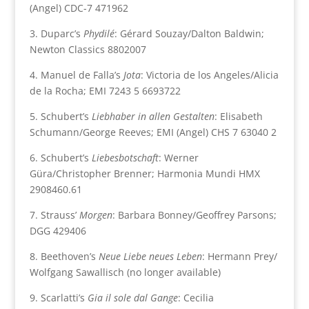
(Angel) CDC-7 471962
3. Duparc’s
Phydilé
: Gérard Souzay/Dalton Baldwin;
Newton Classics 8802007
4. Manuel de Falla’s
Jota
: Victoria de los Angeles/Alicia
de la Rocha; EMI 7243 5 6693722
5. Schubert’s
Liebhaber in allen Gestalten
: Elisabeth
Schumann/George Reeves; EMI (Angel) CHS 7 63040 2
6. Schubert’s
Liebesbotschaft
: Werner
Güra/Christopher Brenner; Harmonia Mundi HMX
2908460.61
7. Strauss’
Morgen
: Barbara Bonney/Geoffrey Parsons;
DGG 429406
8. Beethoven’s
Neue Liebe neues Leben
: Hermann Prey/
Wolfgang Sawallisch (no longer available)
9. Scarlatti’s
Gia il sole dal Gange
: Cecilia