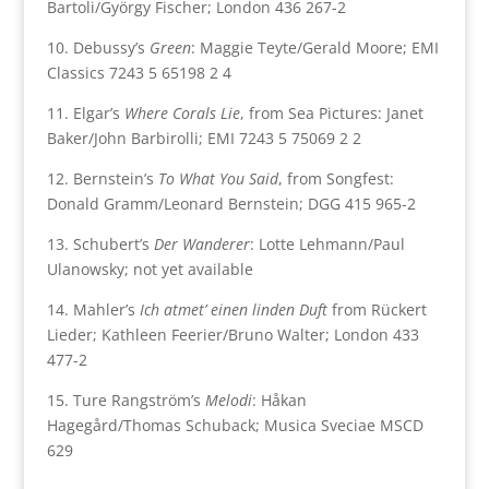
Bartoli/György Fischer; London 436 267-2
10. Debussy’s
Green
: Maggie Teyte/Gerald Moore; EMI
Classics 7243 5 65198 2 4
11. Elgar’s
Where Corals Lie
, from Sea Pictures: Janet
Baker/John Barbirolli; EMI 7243 5 75069 2 2
12. Bernstein’s
To What You Said
, from Songfest:
Donald Gramm/Leonard Bernstein; DGG 415 965-2
13. Schubert’s
Der Wanderer
: Lotte Lehmann/Paul
Ulanowsky; not yet available
14. Mahler’s
Ich atmet’ einen linden Duft
from Rückert
Lieder; Kathleen Feerier/Bruno Walter; London 433
477-2
15. Ture Rangström’s
Melodi
: Håkan
Hagegård/Thomas Schuback; Musica Sveciae MSCD
629